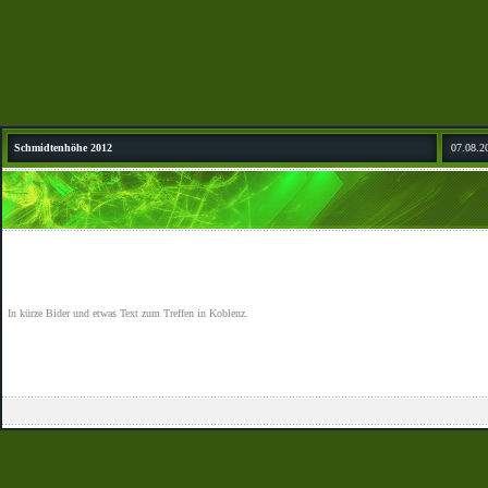
Schmidtenhöhe 2012
07.08.2
In kürze Bider und etwas Text zum Treffen in Koblenz.