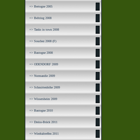
=> Bertogne 2005
=> Beltring 2008
=> Tanks in town 2008
=> Souchez 2008 (F)
=> Bastogne 2008
=> ODENDORF 2009
=> Normandie 2009
=> Schmittenhöhe 2009
=> Wissersheim 2009
=> Bastogne 2010
=> Dreiss-Brück 2011
=> Wiedtaltreffen 2011