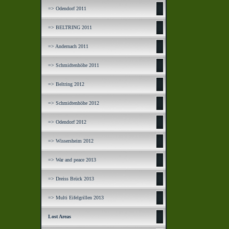
=> Odendorf 2011
=> BELTRING 2011
=> Andernach 2011
=> Schmidtenhöhe 2011
=> Beltring 2012
=> Schmidtenhöhe 2012
=> Odendorf 2012
=> Wissersheim 2012
=> War and peace 2013
=> Dreiss Brück 2013
=> Multi Eifelgrillen 2013
Lost Areas