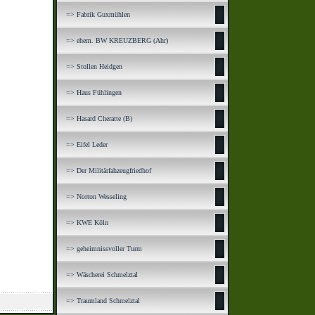
=> Fabrik Guxmühlen
=> ehem. BW KREUZBERG (Ahr)
=> Stollen Heidgen
=> Haus Fühlingen
=> Hasard Cheratte (B)
=> Eifel Leder
=> Der Militärfahzeugfriedhof
=> Norton Wesseling
=> KWE Köln
=> geheimnissvoller Turm
=> Wäscherei Schmelztal
=> Traumland Schmelztal