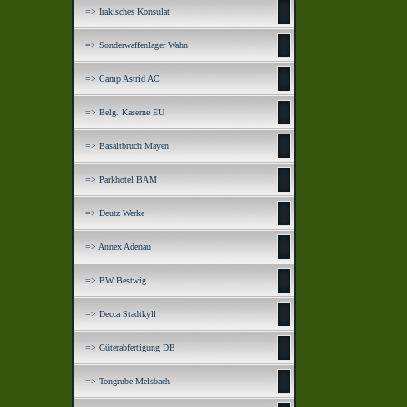
=> Irakisches Konsulat
=> Sonderwaffenlager Wahn
=> Camp Astrid AC
=> Belg. Kaserne EU
=> Basaltbruch Mayen
=> Parkhotel BAM
=> Deutz Werke
=> Annex Adenau
=> BW Bestwig
=> Decca Stadtkyll
=> Güterabfertigung DB
=> Tongrube Melsbach