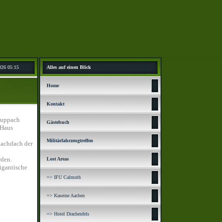
026 05:15
Alles auf einen Blick
Home
Kontakt
Duppach
Gästebuch
 Haus
Militärfahrzeugtreffen
lachdach der
rden.
Lost Areas
igantische
=> IFU Calmuth
=> Kaserne Aachen
=> Hotel Drachenfels