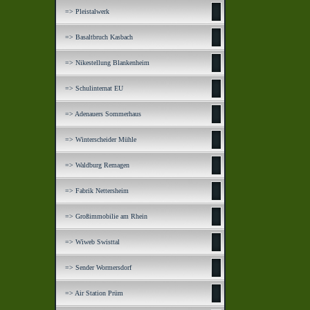
=> Pleistalwerk
=> Basaltbruch Kasbach
=> Nikestellung Blankenheim
=> Schulinternat EU
=> Adenauers Sommerhaus
=> Winterscheider Mühle
=> Waldburg Remagen
=> Fabrik Nettersheim
=> Großimmobilie am Rhein
=> Wiweb Swisttal
=> Sender Wormersdorf
=> Air Station Prüm