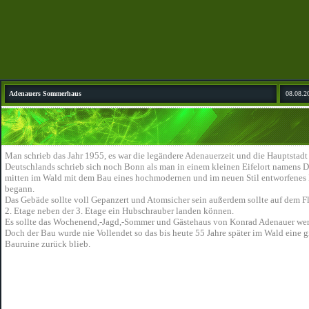
Adenauers Sommerhaus
08.08.2
Man schrieb das Jahr 1955, es war die legändere Adenauerzeit und die Hauptstadt
Deutschlands schrieb sich noch Bonn als man in einem kleinen Eifelort namens 
mitten im Wald mit dem Bau eines hochmodernen und im neuen Stil entworfenes
begann.
Das Gebäde sollte voll Gepanzert und Atomsicher sein außerdem sollte auf dem F
2. Etage neben der 3. Etage ein Hubschrauber landen können.
Es sollte das Wochenend,-Jagd,-Sommer und Gästehaus von Konrad Adenauer we
Doch der Bau wurde nie Vollendet so das bis heute 55 Jahre später im Wald eine g
Bauruine zurück blieb.