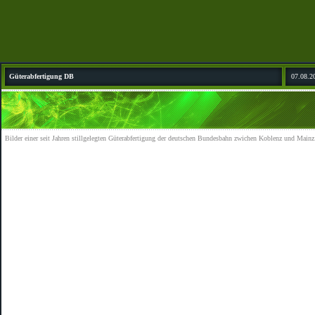
Güterabfertigung DB
07.08.2
Bilder einer seit Jahren stillgelegten Güterabfertigung der deutschen Bundesbahn zwichen Koblenz und Mainz