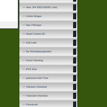
=> ehem. BW KREUZBERG (Ahr)
=> Stollen Heidgen
=> Haus Fühlingen
=> Hasard Cheratte (B)
=> Eifel Leder
=> Der Militärfahzeugfriedhof
=> Norton Wesseling
=> KWE Köln
=> geheimnissvoller Turm
=> Wäscherei Schmelztal
=> Traumland Schmelztal
=> Pleistalwerk