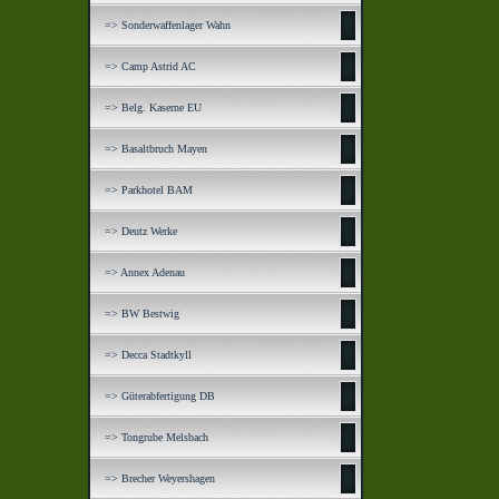
=> Sonderwaffenlager Wahn
=> Camp Astrid AC
=> Belg. Kaserne EU
=> Basaltbruch Mayen
=> Parkhotel BAM
=> Deutz Werke
=> Annex Adenau
=> BW Bestwig
=> Decca Stadtkyll
=> Güterabfertigung DB
=> Tongrube Melsbach
=> Brecher Weyershagen