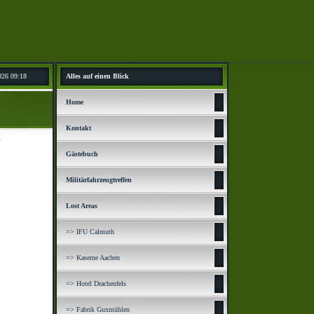
026 09:18
Alles auf einen Blick
Home
Kontakt
.
Gästebuch
Militärfahrzeugtreffen
Lost Areas
=> IFU Calmuth
=> Kaserne Aachen
=> Hotel Drachenfels
=> Fabrik Guxmühlen