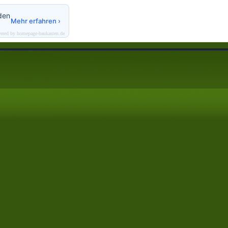
den
Mehr erfahren ›
ered by homepage-baukasten.de