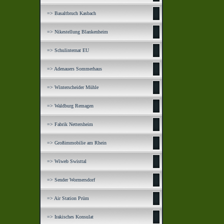
=> Basaltbruch Kasbach
=> Nikestellung Blankenheim
=> Schulinternat EU
=> Adenauers Sommerhaus
=> Winterscheider Mühle
=> Waldburg Remagen
=> Fabrik Nettersheim
=> Großimmobilie am Rhein
=> Wiweb Swisttal
=> Sender Wormersdorf
=> Air Station Prüm
=> Irakisches Konsulat